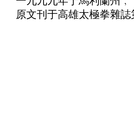
一九九九年于馬利蘭州﹐
­原文刊于高雄太極拳雜誌第