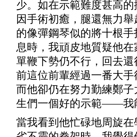
少。如在示範難度甚高的
因手術初癒，腿還無力舉
的像彈鋼琴似的將十根手
息時，我頑皮地質疑他在
單鞭下勢仍不行，回去還
前這位前輩經過一番大手
而他卻仍在努力勤練鄭子
生們一個好的示範——我
當我看到他忙碌地周旋在
劣不靈的拳架時，我覺得