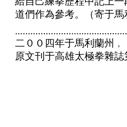
給自己練拳歷程中記上一
道們作為參考。（寄于馬
...........................................
二００四年于馬利蘭州﹐
­原文刊于高雄太極拳雜誌第